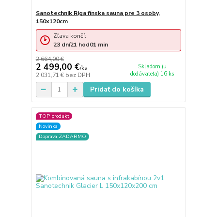
Sanotechnik Riga fínska sauna pre 3 osoby,
150x120cm
Zľava končí:
23
dní
21
hod
01
min
2 664,00 €
2 499,00 €
Skladom (u
/
ks
dodávateľa) 16 ks
2 031,71 €
bez DPH
Pridať do košíka
TOP produkt
Novinka
Doprava ZADARMO