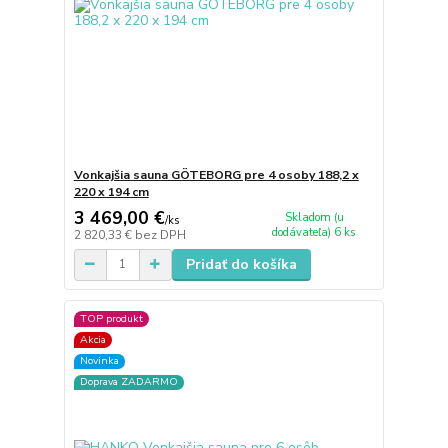
Vonkajšia sauna GÖTEBORG pre 4 osoby 188,2 x
220 x 194 cm
3 469,00 €
Skladom (u
/
ks
dodávateľa) 6 ks
2 820,33 €
bez DPH
Pridať do košíka
TOP produkt
Akcia
Novinka
Doprava ZADARMO