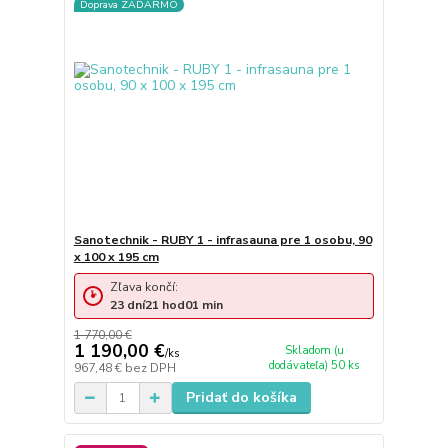
Doprava ZADARMO
Sanotechnik - RUBY 1 - infrasauna pre 1 osobu, 90
x 100 x 195 cm
Zľava končí:
23
dní
21
hod
01
min
1 770,00 €
1 190,00 €
Skladom (u
/
ks
dodávateľa) 50 ks
967,48 €
bez DPH
Pridať do košíka