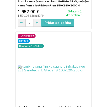
Suchá sauna ľavá s kachľami HARVIA 6 kW, soľným
kameňom a izoláciou stien 150X140X200CM
1 957,00 €
Skladom (u
dodávateľa) 1
1 591,06 €
bez DPH
Pridať do košíka
TOP produkt
Novinka
Doprava ZADARMO