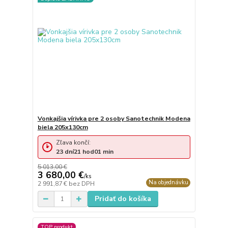
Vonkajšia vírivka pre 2 osoby Sanotechnik Modena
biela 205x130cm
Zľava končí:
23
dní
21
hod
01
min
5 013,00 €
3 680,00 €
/
ks
Na objednávku
2 991,87 €
bez DPH
Pridať do košíka
TOP produkt