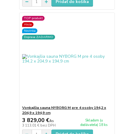
Pridať do košíka
TOP produkt
Akcia
Novinka
Doprava ZADARMO
Vonkajšia sauna NYBORG M pre 4 osoby 194,2 x
204,9 x 194,9 cm
3 829,00 €
Skladom (u
/
ks
dodávateľa) 18 ks
3 113,01 €
bez DPH