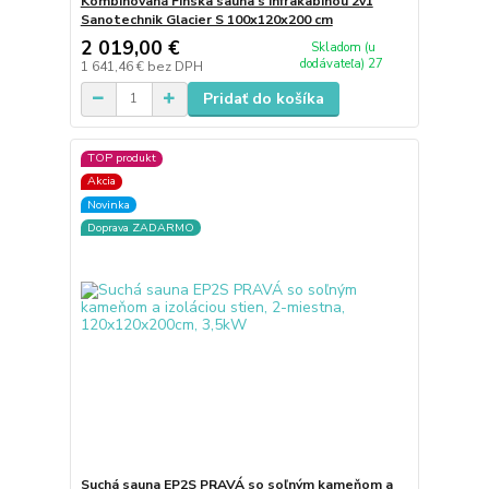
Kombinovaná Finska sauna s infrakabínou 2v1
Sanotechnik Glacier S 100x120x200 cm
2 019,00 €
Skladom (u
dodávateľa) 27
1 641,46 €
bez DPH
Pridať do košíka
TOP produkt
Akcia
Novinka
Doprava ZADARMO
Suchá sauna EP2S PRAVÁ so soľným kameňom a