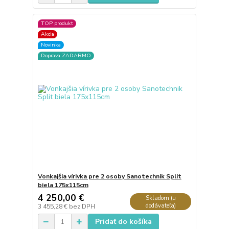
TOP produkt
Akcia
Novinka
Doprava ZADARMO
Vonkajšia vírivka pre 2 osoby Sanotechnik Split
biela 175x115cm
4 250,00 €
Skladom (u
dodávateľa)
3 455,28 €
bez DPH
Pridať do košíka