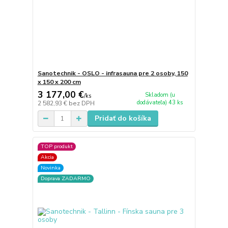
Sanotechnik - OSLO - infrasauna pre 2 osoby, 150
x 150 x 200 cm
3 177,00 €
Skladom (u
/
ks
dodávateľa) 43 ks
2 582,93 €
bez DPH
Pridať do košíka
TOP produkt
Akcia
Novinka
Doprava ZADARMO