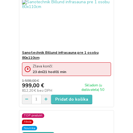
Sanotechnik Billund infrasauna pre 1 osobu
80x110cm
Zľava končí:
23
dní
21
hod
01
min
1 598,00 €
999,00 €
Skladom (u
dodávateľa) 50
812,20 €
bez DPH
Pridať do košíka
TOP produkt
Akcia
Novinka