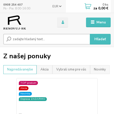
0
ks
0908 254 407
EUR
za
0,00 €
Po - Pia: 8:00-16:00
Menu
Hľadať
Z našej ponuky
Najpredávanejšie
Akcia
Vybrali sme pre vás
Novinky
TOP produkt
Akcia
Novinka
Doprava ZADARMO