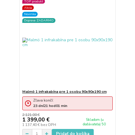
TOP produkt
Akcia
Novinka
Doprava ZADARMO
Malmö 1 infrakabína pre 1 osobu 90x90x190 cm
Zľava končí:
23
dní
21
hod
01
min
2 121,00 €
1 399,00 €
Skladom (u
dodávateľa) 50
1 137,40 €
bez DPH
Pridať do košíka