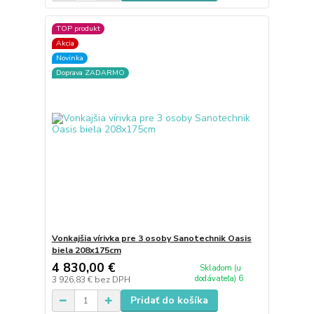
TOP produkt
Akcia
Novinka
Doprava ZADARMO
Vonkajšia vírivka pre 3 osoby Sanotechnik Oasis
biela 208x175cm
4 830,00 €
Skladom (u
dodávateľa) 6
3 926,83 €
bez DPH
Pridať do košíka