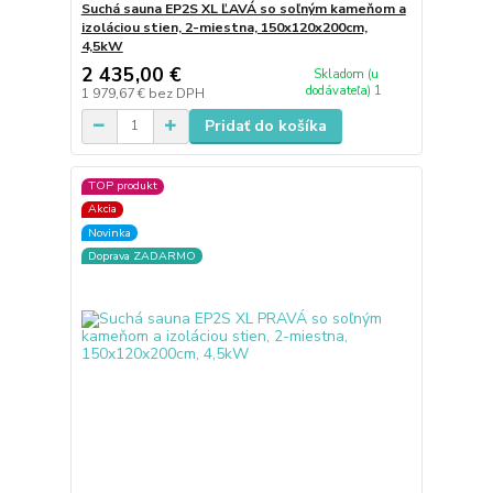
Suchá sauna EP2S XL ĽAVÁ so soľným kameňom a
izoláciou stien, 2-miestna, 150x120x200cm,
4,5kW
2 435,00 €
Skladom (u
dodávateľa) 1
1 979,67 €
bez DPH
Pridať do košíka
TOP produkt
Akcia
Novinka
Doprava ZADARMO