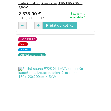
izoláciou stien, 2-miestna, 120x120x200cm,
3,5kW
2 335,00 €
Skladom (u
dodávateľa) 1
1 898,37 €
bez DPH
Pridať do košíka
TOP produkt
Akcia
Novinka
Doprava ZADARMO