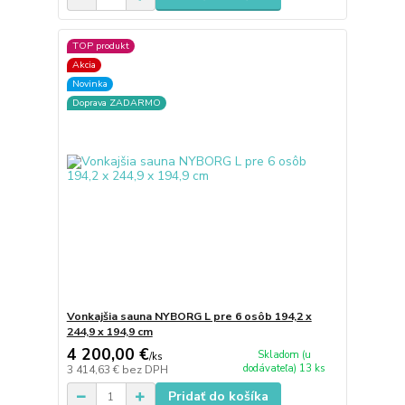
TOP produkt
Akcia
Novinka
Doprava ZADARMO
Vonkajšia sauna NYBORG L pre 6 osôb 194,2 x
244,9 x 194,9 cm
4 200,00 €
Skladom (u
/
ks
dodávateľa) 13 ks
3 414,63 €
bez DPH
Pridať do košíka