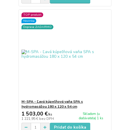
TOP produkt
Novinka
Doprava ZADARMO
M-SPA - Ľavá kúpeľňová vaňa SPA s
hydromasážou 180 x 120 x 54 cm
1 503,00 €
Skladom (u
/
ks
dodávateľa) 1 ks
1 221,95 €
bez DPH
Pridať do košíka