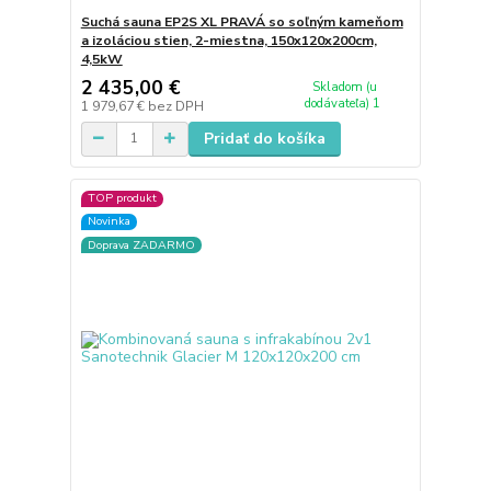
Suchá sauna EP2S XL PRAVÁ so soľným kameňom
a izoláciou stien, 2-miestna, 150x120x200cm,
4,5kW
2 435,00 €
Skladom (u
dodávateľa) 1
1 979,67 €
bez DPH
Pridať do košíka
TOP produkt
Novinka
Doprava ZADARMO