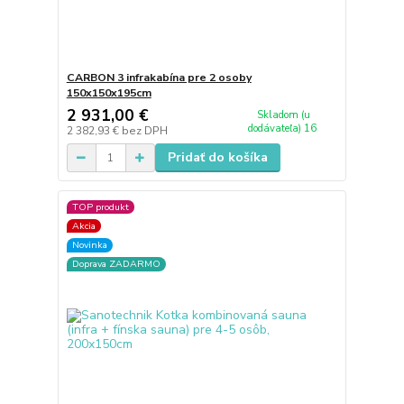
CARBON 3 infrakabína pre 2 osoby
150x150x195cm
2 931,00 €
Skladom (u
dodávateľa) 16
2 382,93 €
bez DPH
Pridať do košíka
TOP produkt
Akcia
Novinka
Doprava ZADARMO