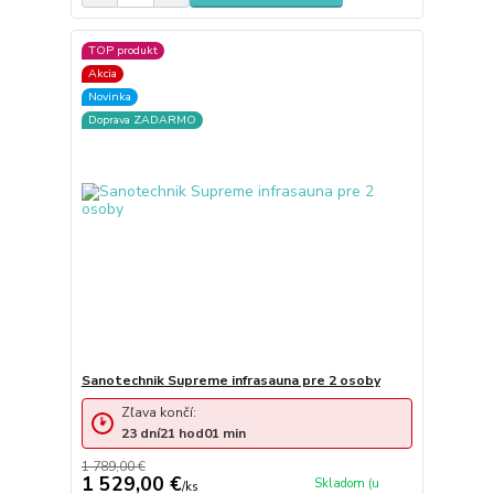
TOP produkt
Akcia
Novinka
Doprava ZADARMO
Sanotechnik Supreme infrasauna pre 2 osoby
Zľava končí:
23
dní
21
hod
01
min
1 789,00 €
1 529,00 €
Skladom (u
/
ks