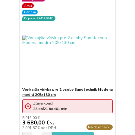
Akcia
Novinka
Doprava ZADARMO
Vonkajšia vírivka pre 2 osoby Sanotechnik Modena
modrá 205x130 cm
Zľava končí:
23
dní
21
hod
01
min
5 013,00 €
3 680,00 €
/
ks
Na objednávku
2 991,87 €
bez DPH