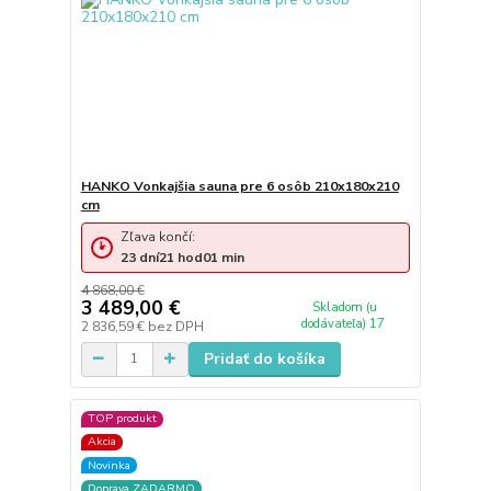
HANKO Vonkajšia sauna pre 6 osôb 210x180x210
cm
Zľava končí:
23
dní
21
hod
01
min
4 868,00 €
3 489,00 €
Skladom (u
dodávateľa) 17
2 836,59 €
bez DPH
Pridať do košíka
TOP produkt
Akcia
Novinka
Doprava ZADARMO