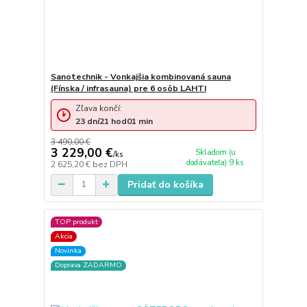
Sanotechnik - Vonkajšia kombinovaná sauna
(Fínska / infrasauna) pre 6 osôb LAHTI
Zľava končí:
23
dní
21
hod
01
min
3 490,00 €
3 229,00 €
Skladom (u
/
ks
dodávateľa) 9 ks
2 625,20 €
bez DPH
Pridať do košíka
TOP produkt
Akcia
Novinka
Doprava ZADARMO