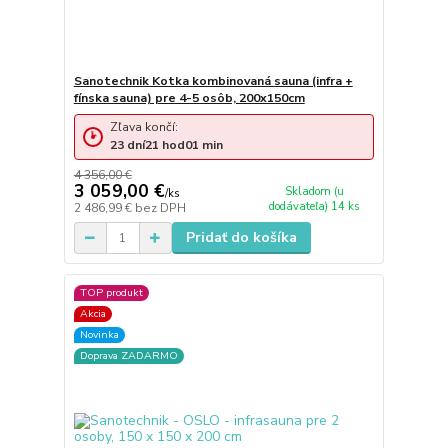
Sanotechnik Kotka kombinovaná sauna (infra +
fínska sauna) pre 4-5 osôb, 200x150cm
Zľava končí:
23
dní
21
hod
01
min
4 356,00 €
3 059,00 €
Skladom (u
/
ks
dodávateľa) 14 ks
2 486,99 €
bez DPH
Pridať do košíka
TOP produkt
Akcia
Novinka
Doprava ZADARMO