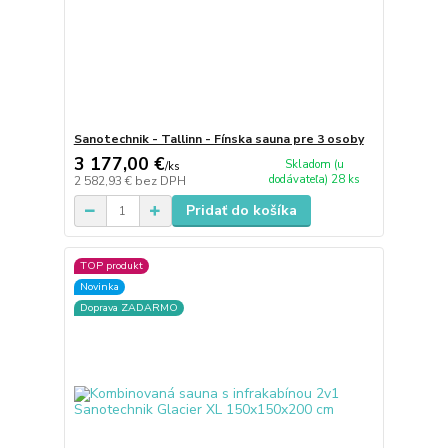
Sanotechnik - Tallinn - Fínska sauna pre 3 osoby
3 177,00 €
Skladom (u
/
ks
dodávateľa) 28 ks
2 582,93 €
bez DPH
Pridať do košíka
TOP produkt
Novinka
Doprava ZADARMO