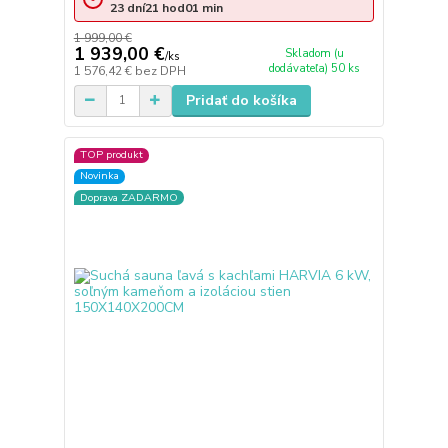
23
dní
21
hod
01
min
1 999,00 €
1 939,00 €
Skladom (u
/
ks
dodávateľa) 50 ks
1 576,42 €
bez DPH
Pridať do košíka
TOP produkt
Novinka
Doprava ZADARMO