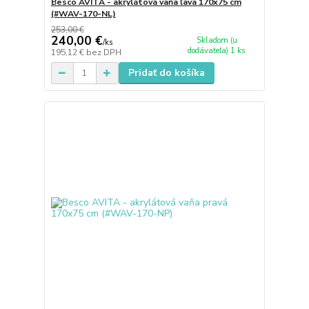
Besco AVITA - akrylátová vaňa ľavá 170x75 cm
(#WAV-170-NL)
253,00 €
240,00 €
Skladom (u
/
ks
dodávateľa) 1 ks
195,12 €
bez DPH
Pridať do košíka