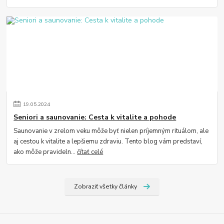
19
.
05
.
2024
Seniori a saunovanie: Cesta k vitalite a pohode
Saunovanie v zrelom veku môže byť nielen príjemným rituálom, ale
aj cestou k vitalite a lepšiemu zdraviu. Tento blog vám predstaví,
ako môže pravideln...
čítať celé
Zobraziť všetky články