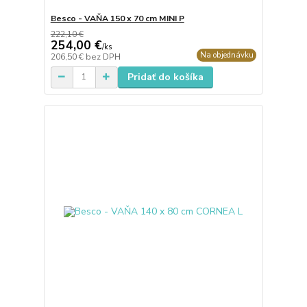
Besco - VAŇA 150 x 70 cm MINI P
222,10 €
254,00 €
/
ks
Na objednávku
206,50 €
bez DPH
Pridať do košíka