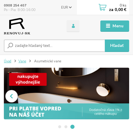
0
ks
0908 254 407
EUR
za
0,00 €
Po - Pia: 8:00-16:00
Menu
Hľadať
Úvod
Vane
Asymetrické vane