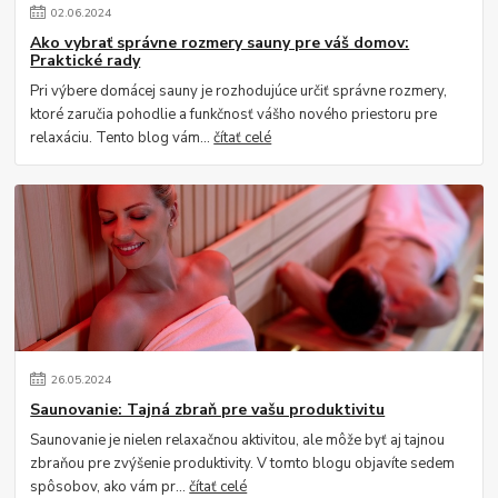
02
.
06
.
2024
Ako vybrať správne rozmery sauny pre váš domov:
Praktické rady
Pri výbere domácej sauny je rozhodujúce určiť správne rozmery,
ktoré zaručia pohodlie a funkčnosť vášho nového priestoru pre
relaxáciu. Tento blog vám...
čítať celé
26
.
05
.
2024
Saunovanie: Tajná zbraň pre vašu produktivitu
Saunovanie je nielen relaxačnou aktivitou, ale môže byť aj tajnou
zbraňou pre zvýšenie produktivity. V tomto blogu objavíte sedem
spôsobov, ako vám pr...
čítať celé