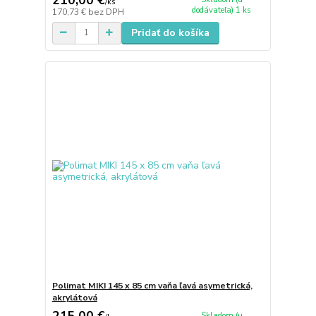
/
ks
dodávateľa) 1 ks
170,73 €
bez DPH
Pridať do košíka
Polimat MIKI 145 x 85 cm vaňa ľavá asymetrická,
akrylátová
215,00 €
Skladom (u