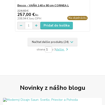
Besco - VAŇA 140 x 80 cm CORNEA L
224,60 €
257,00 €
/
ks
Na objednávku
208,94 €
bez DPH
Pridať do košíka
Načítať ďalšie produkty (24)
strana
z 3
ďalšie
Novinky z nášho blogu