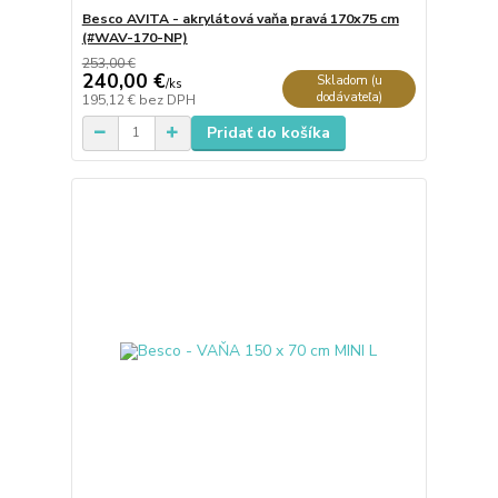
Besco AVITA - akrylátová vaňa pravá 170x75 cm
(#WAV-170-NP)
253,00 €
240,00 €
Skladom (u
/
ks
dodávateľa)
195,12 €
bez DPH
Pridať do košíka