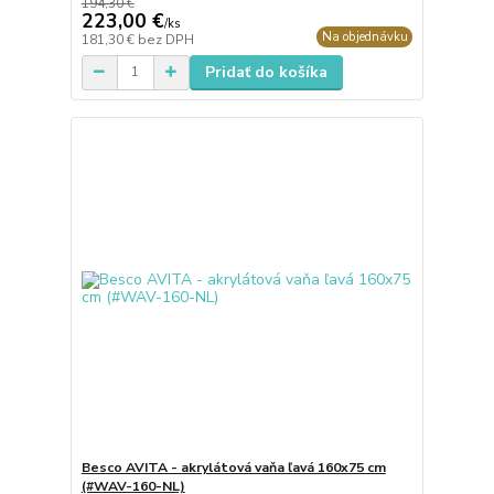
194,30 €
223,00 €
/
ks
Na objednávku
181,30 €
bez DPH
Pridať do košíka
Besco AVITA - akrylátová vaňa ľavá 160x75 cm
(#WAV-160-NL)