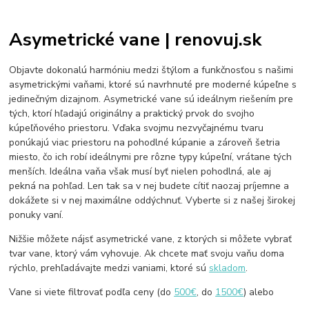
Asymetrické vane | renovuj.sk
Objavte dokonalú harmóniu medzi štýlom a funkčnosťou s našimi
asymetrickými vaňami, ktoré sú navrhnuté pre moderné kúpeľne s
jedinečným dizajnom. Asymetrické vane sú ideálnym riešením pre
tých, ktorí hľadajú originálny a praktický prvok do svojho
kúpeľňového priestoru. Vďaka svojmu nezvyčajnému tvaru
ponúkajú viac priestoru na pohodlné kúpanie a zároveň šetria
miesto, čo ich robí ideálnymi pre rôzne typy kúpeľní, vrátane tých
menších. Ideálna vaňa však musí byť nielen pohodlná, ale aj
pekná na pohľad. Len tak sa v nej budete cítiť naozaj príjemne a
dokážete si v nej maximálne oddýchnuť. Vyberte si z našej širokej
ponuky vaní.
Nižšie môžete nájsť asymetrické vane, z ktorých si môžete vybrať
tvar vane, ktorý vám vyhovuje. Ak chcete mať svoju vaňu doma
rýchlo, prehľadávajte medzi vaniami, ktoré sú
skladom
.
Vane si viete filtrovať podľa ceny (do
500€
, do
1500€
) alebo