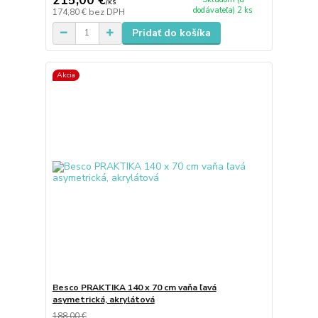
/
ks
dodávateľa) 2 ks
174,80 €
bez DPH
Pridať do košíka
Akcia
Besco PRAKTIKA 140 x 70 cm vaňa ľavá
asymetrická, akrylátová
188,00 €