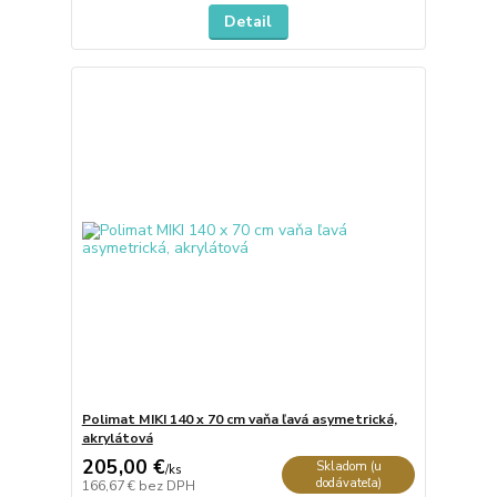
Detail
Polimat MIKI 140 x 70 cm vaňa ľavá asymetrická,
akrylátová
205,00 €
Skladom (u
/
ks
dodávateľa)
166,67 €
bez DPH