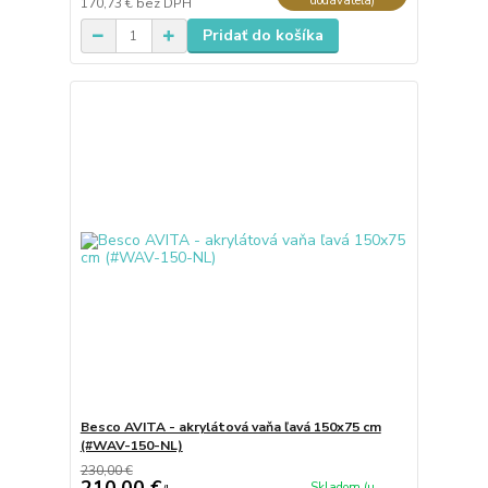
dodávateľa)
170,73 €
bez DPH
Pridať do košíka
Besco AVITA - akrylátová vaňa ľavá 150x75 cm
(#WAV-150-NL)
230,00 €
210,00 €
Skladom (u