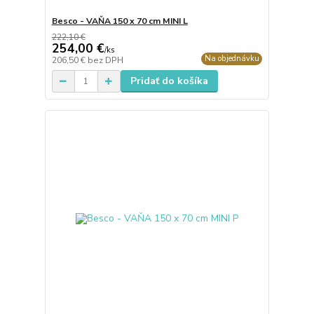
Besco - VAŇA 150 x 70 cm MINI L
222,10 €
254,00 €
/
ks
Na objednávku
206,50 €
bez DPH
Pridať do košíka