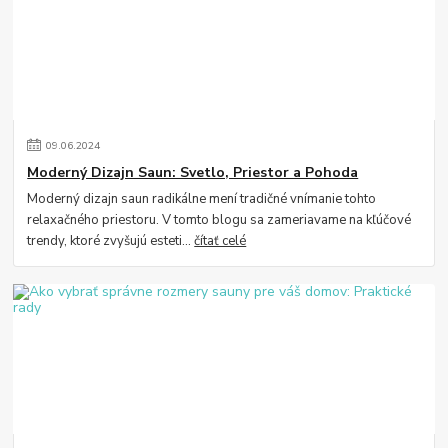
09
.
06
.
2024
Moderný Dizajn Saun: Svetlo, Priestor a Pohoda
Moderný dizajn saun radikálne mení tradičné vnímanie tohto
relaxačného priestoru. V tomto blogu sa zameriavame na kľúčové
trendy, ktoré zvyšujú esteti...
čítať celé