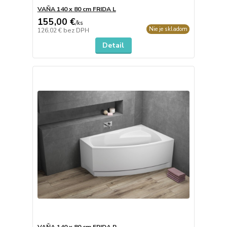
VAŇA 140 x 80 cm FRIDA L
155,00 €
/
ks
Nie je skladom
126,02 €
bez DPH
Detail