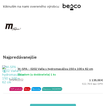
kliknutím na nami overeného výrobcu:
Najpredávanejšie
M-SPA - 0202 Vaňa s hydromasážou 150 x 100 x 62 cm
1.
Skladom (u dodávateľa) 1 ks
MSPA0202
1 135,00 €
922,76 € bez DPH
TOP produkt
Akcia
Novinka
Doprava ZADARMO