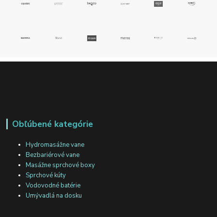
Obľúbené kategórie
Hydromasážne vane
Bezbariérové vane
Masážne sprchové boxy
Sprchové kúty
Vodovodné batérie
Umývadlá na dosku