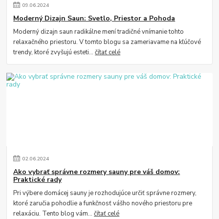
09
.
06
.
2024
Moderný Dizajn Saun: Svetlo, Priestor a Pohoda
Moderný dizajn saun radikálne mení tradičné vnímanie tohto
relaxačného priestoru. V tomto blogu sa zameriavame na kľúčové
trendy, ktoré zvyšujú esteti...
čítať celé
02
.
06
.
2024
Ako vybrať správne rozmery sauny pre váš domov:
Praktické rady
Pri výbere domácej sauny je rozhodujúce určiť správne rozmery,
ktoré zaručia pohodlie a funkčnosť vášho nového priestoru pre
relaxáciu. Tento blog vám...
čítať celé