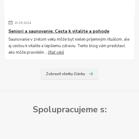
19
.
05
.
2024
Seniori a saunovanie: Cesta k vitalite a pohode
Saunovanie v zrelom veku môže byť nielen príjemným rituálom, ale
aj cestou k vitalite a lepšiemu zdraviu. Tento blog vám predstaví,
ako môže pravideln...
čítať celé
Zobraziť všetky články
Spolupracujeme s: