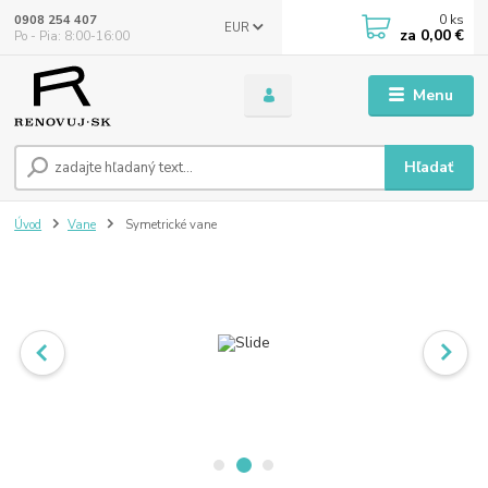
0
ks
0908 254 407
EUR
za
0,00 €
Po - Pia: 8:00-16:00
Menu
Hľadať
Úvod
Vane
Symetrické vane