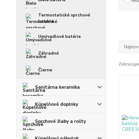
mo
Termostatické sprchové
batérie
Umývadlové batérie
Najnov
Záhradné
Zobrazuje
Čierne
Sanitárna keramika
Kúpelňové doplnky
Sprchové žlaby a rošty
Kúpeľňový nábytok