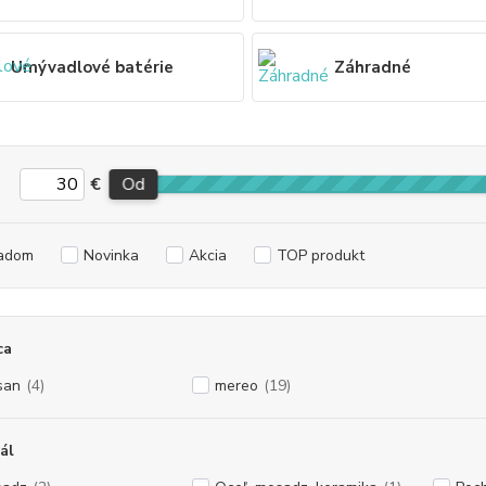
Umývadlové batérie
Záhradné
€
Od
adom
Novinka
Akcia
TOP produkt
ca
san
(4)
mereo
(19)
ál