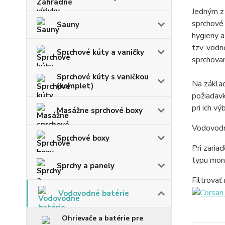
Jedným z 
sprchové 
Sauny
hygieny a
tzv. vodn
Sprchové kúty a vaničky
sprchovan
Sprchové kúty s vaničkou
Na základ
(komplet)
požiadavk
pri ich v
Masážne sprchové boxy
Vodovodn
Sprchové boxy
Pri zaria
typu mon
Sprchy a panely
Filtrova
Vodovodné batérie
Ohrievače a batérie pre