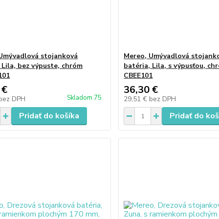
Umývadlová stojanková
Mereo, Umývadlová stojank
 Lila, bez výpuste, chróm
batéria, Lila, s výpusťou, ch
101
CBEE101
 €
36,30 €
Skladom 75
bez DPH
29,51 €
bez DPH
Pridať do košíka
Pridať do koš