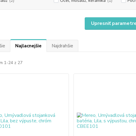
sadz
(2)
Oceľ, mosadz, keramika
(1)
Poc
Upresniť parametr
šie
Najlacnejšie
Najdrahšie
m 1-24 z 27