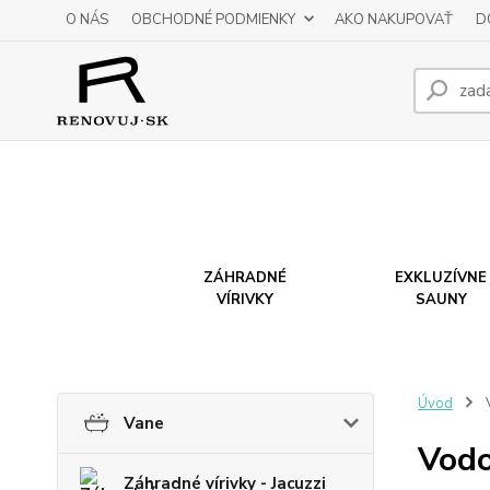
O NÁS
OBCHODNÉ PODMIENKY
AKO NAKUPOVAŤ
D
ZÁHRADNÉ
EXKLUZÍVNE
VÍRIVKY
SAUNY
Úvod
V
Vane
Vodo
Záhradné vírivky - Jacuzzi