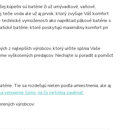
ej kúpeľni sú batérie či už umývadlové, vaňové,
 tečie voda ale už aj prvok, ktorý zvyšuje Váš komfort
e technické vymoženosti ako napríklad pákové batérie s
atické batérie, ktoré poskytujú maximálny komfort pri
ch z najlepších výrobcov, ktorý určite splnia Vaše
ne vyškolených predajcov. Nechajte si poradiť a pomôcť
térie. Tie sa rozdeľujú nielen podľa umiestnenia, ale aj
sa venujeme tomu, na čo netreba zaujímať.
erených výrobcov: