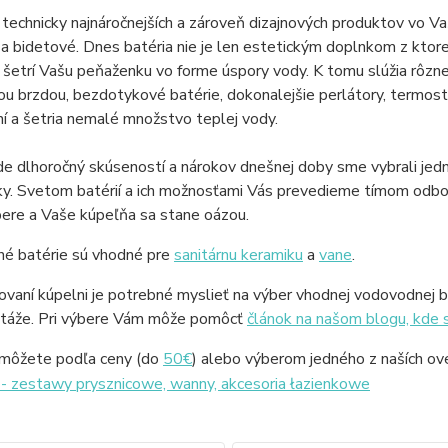
technicky najnáročnejších a zároveň dizajnových produktov vo Vaš
a bidetové. Dnes batéria nie je len estetickým doplnkom z ktorej
 šetrí Vašu peňaženku vo forme úspory vody. K tomu slúžia rôzn
ou brzdou, bezdotykové batérie, dokonalejšie perlátory, termost
í a šetria nemalé množstvo teplej vody.
e dlhoročný skúseností a nárokov dnešnej doby sme vybrali jedný
y. Svetom batérií a ich možnosťami Vás prevedieme tímom odbor
ýbere a Vaše kúpeľňa sa stane oázou.
é batérie sú vhodné pre
sanitárnu keramiku
a
vane
.
ďovaní kúpelni je potrebné myslieť na výber vhodnej vodovodnej ba
táže. Pri výbere Vám môže pomôcť
článok na našom blogu, kde 
ť môžete podľa ceny (do
50€
) alebo výberom jedného z naších ov