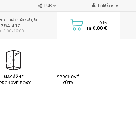
Prihlásenie
EUR
e si rady? Zavolajte.
0
ks
 254 407
za
0,00 €
ia: 8:00-16:00
MASÁŽNE
SPRCHOVÉ
PRCHOVÉ BOXY
KÚTY