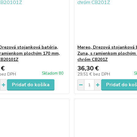
Drezová stojanková batéria,
Mereo, Drezová stojanková b
 ramienkom plochým 170 mm,
Zuna, s ramienkom plochým
CB20101Z
chróm CB201Z
 €
36,30 €
Skladom 80
S
bez DPH
29,51 €
bez DPH
Pridať do košíka
Pridať do koš