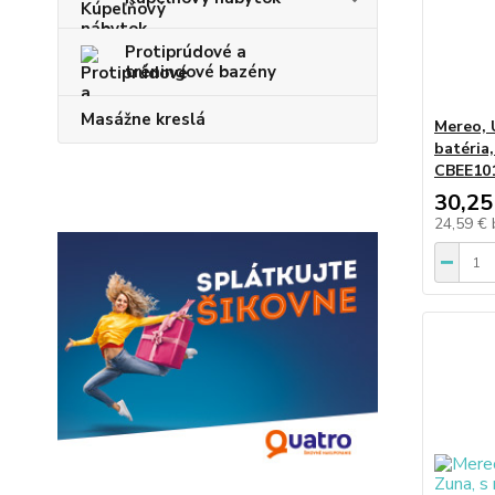
Protiprúdové a
tréningové bazény
Masážne kreslá
Mereo, 
batéria,
CBEE10
30,25
24,59 €