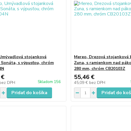
Umývadlová stojanková
Mereo, Drezová stojanková b
, Sonáta, s výpusťou, chróm
Zuna, s ramienkom nad páko
4N
280 mm, chróm CB20103Z
 €
55,46 €
Skladom 156
bez DPH
45,09 €
bez DPH
Pridať do košíka
Pridať do koš