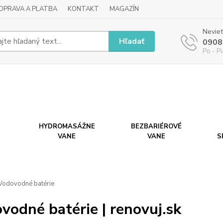
OPRAVA A PLATBA
KONTAKT
MAGAZÍN
Neviet
Hľadať
0908
Po - P
HYDROMASÁŽNE
BEZBARIÉROVÉ
VANE
VANE
S
odovodné batérie
vodné batérie | renovuj.sk