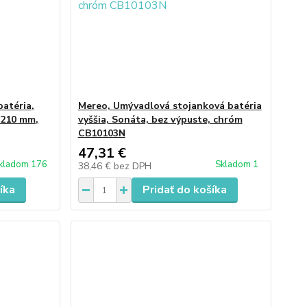
atéria,
Mereo, Umývadlová stojanková batéria
 210 mm,
vyššia, Sonáta, bez výpuste, chróm
CB10103N
47,31 €
kladom 176
Skladom 1
38,46 €
bez DPH
íka
Pridať do košíka