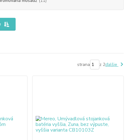
hrómovaná mosadz
(11)
e
strana
z 2
ďalšie