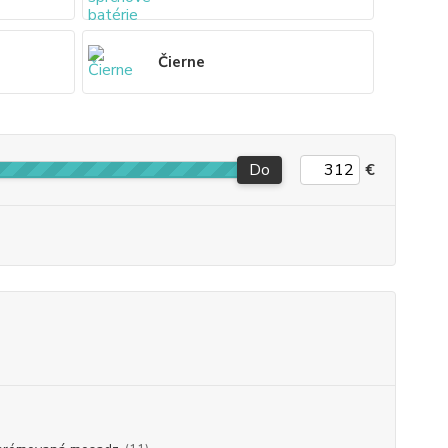
Čierne
Do
€