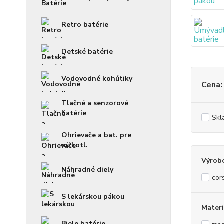
Retro batérie
Detské batérie
Vodovodné kohútiky
Cena:
Tlačné a senzorové
batérie
Skl
Ohrievače a bat. pre
nízkotl.
Výrob
Náhradné diely
cor
S lekárskou pákou
Materi
Biele batérie