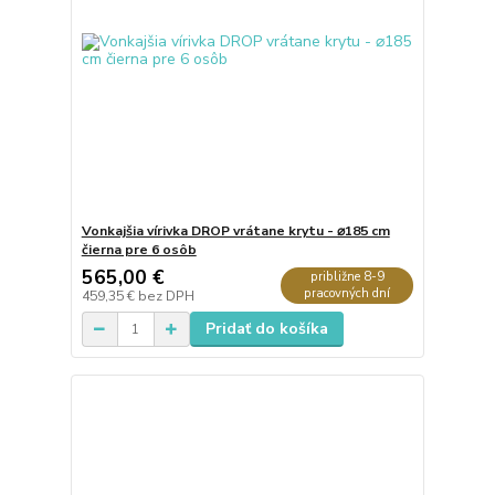
Vonkajšia vírivka DROP vrátane krytu - ⌀185 cm
čierna pre 6 osôb
565,00 €
približne 8-9
pracovných dní
459,35 €
bez DPH
Pridať do košíka