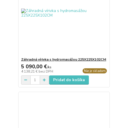
Záhradná vírivka s hydromasážou 225X225X102CM
5 090,00 €
/
ks
Nie je skladom
4 138,21 €
bez DPH
Pridať do košíka