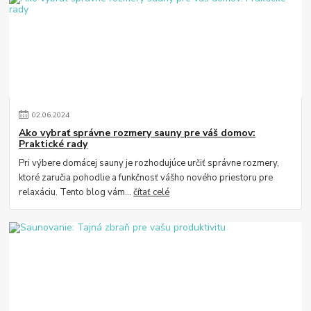
02
.
06
.
2024
Ako vybrať správne rozmery sauny pre váš domov:
Praktické rady
Pri výbere domácej sauny je rozhodujúce určiť správne rozmery,
ktoré zaručia pohodlie a funkčnosť vášho nového priestoru pre
relaxáciu. Tento blog vám...
čítať celé