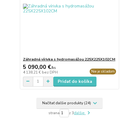
Záhradná vírivka s hydromasážou 225X225X102CM
5 090,00 €
/
ks
Nie je skladom
4 138,21 €
bez DPH
Pridať do košíka
Načítať ďalšie produkty (24)
strana
z 3
ďalšie