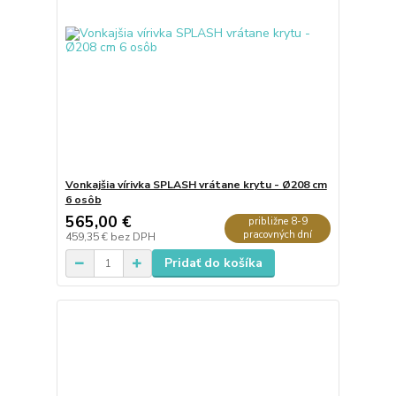
Vonkajšia vírivka SPLASH vrátane krytu - Ø208 cm
6 osôb
565,00 €
približne 8-9
pracovných dní
459,35 €
bez DPH
Pridať do košíka