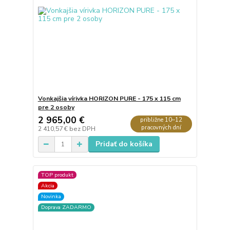
Vonkajšia vírivka HORIZON PURE - 175 x 115 cm
pre 2 osoby
2 965,00 €
približne 10–12
pracovných dní
2 410,57 €
bez DPH
Pridať do košíka
TOP produkt
Akcia
Novinka
Doprava ZADARMO