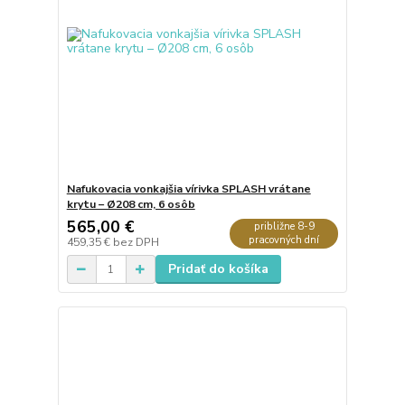
Nafukovacia vonkajšia vírivka SPLASH vrátane
krytu – Ø208 cm, 6 osôb
565,00 €
približne 8-9
pracovných dní
459,35 €
bez DPH
Pridať do košíka