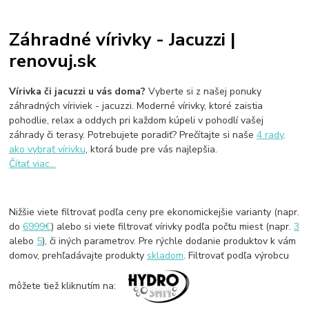
Záhradné vírivky - Jacuzzi |
renovuj.sk
Vírivka či jacuzzi u vás doma?
Vyberte si z našej ponuky
záhradných víriviek - jacuzzi. Moderné vírivky, ktoré zaistia
pohodlie, relax a oddych pri každom kúpeli v pohodlí vašej
záhrady či terasy. Potrebujete poradiť? Prečítajte si naše
4 rady,
ako vybrať vírivku
, ktorá bude pre vás najlepšia.
Čítať viac...
Nižšie viete filtrovať podľa ceny pre ekonomickejšie varianty (napr.
do
6999€
) alebo si viete filtrovať vírivky podľa počtu miest (napr.
3
alebo
5
), či iných parametrov. Pre rýchle dodanie produktov k vám
domov, prehľadávajte produkty
skladom
. Filtrovať podľa výrobcu
môžete tiež kliknutím na: