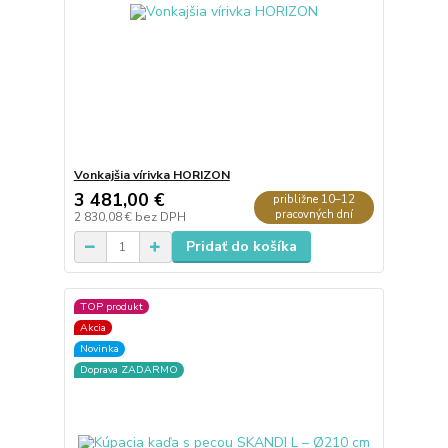
Vonkajšia vírivka HORIZON
3 481,00 €
približne 10–12
pracovných dní
2 830,08 €
bez DPH
Pridať do košíka
TOP produkt
Akcia
Novinka
Doprava ZADARMO