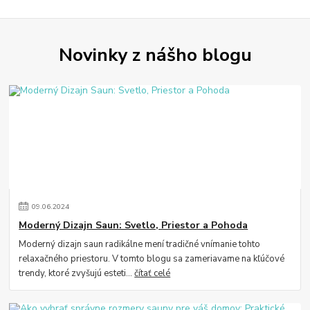
Novinky z nášho blogu
09
.
06
.
2024
Moderný Dizajn Saun: Svetlo, Priestor a Pohoda
Moderný dizajn saun radikálne mení tradičné vnímanie tohto
relaxačného priestoru. V tomto blogu sa zameriavame na kľúčové
trendy, ktoré zvyšujú esteti...
čítať celé