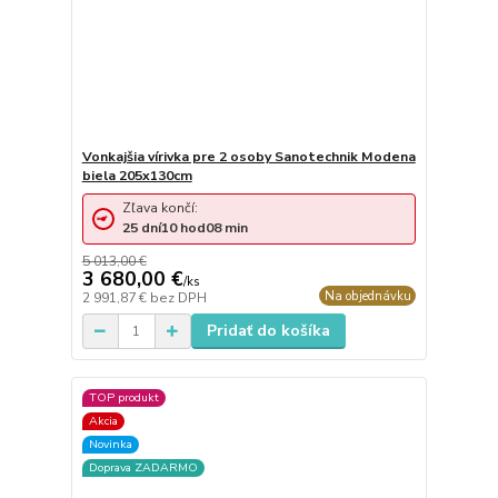
Vonkajšia vírivka pre 2 osoby Sanotechnik Modena
biela 205x130cm
Zľava končí:
25
dní
10
hod
08
min
5 013,00 €
3 680,00 €
/
ks
Na objednávku
2 991,87 €
bez DPH
Pridať do košíka
TOP produkt
Akcia
Novinka
Doprava ZADARMO