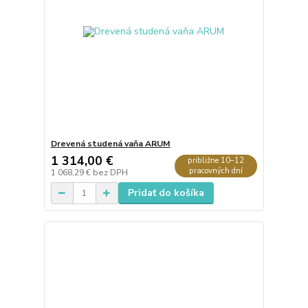
Drevená studená vaňa ARUM
1 314,00 €
približne 10–12
pracovných dní
1 068,29 €
bez DPH
Pridať do košíka