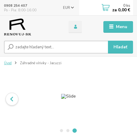
0
ks
0908 254 407
EUR
za
0,00 €
Po - Pia: 8:00-16:00
Menu
Hľadať
Úvod
Záhradné vírivky - Jacuzzi