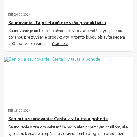
26
.
05
.
2024
Saunovanie: Tajná zbraň pre vašu produktivitu
Saunovanie je nielen relaxačnou aktivitou, ale môže byť aj tajnou
zbraňou pre zvýšenie produktivity. V tomto blogu objavíte sedem
spôsobov, ako vám pr...
čítať celé
19
.
05
.
2024
Seniori a saunovanie: Cesta k vitalite a pohode
Saunovanie v zrelom veku môže byť nielen príjemným rituálom, ale
aj cestou k vitalite a lepšiemu zdraviu. Tento blog vám predstaví,