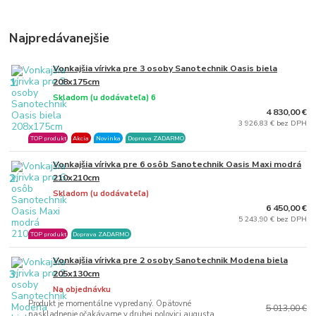
Najpredávanejšie
Vonkajšia vírivka pre 3 osoby Sanotechnik Oasis biela
1.
208x175cm
Skladom (u dodávateľa) 6
4 830,00 €
3 926,83 € bez DPH
TOP produkt
Akcia
Novinka
Doprava ZADARMO
Vonkajšia vírivka pre 6 osôb Sanotechnik Oasis Maxi modrá
2.
210x210cm
Skladom (u dodávateľa)
6 450,00 €
5 243,90 € bez DPH
TOP produkt
Doprava ZADARMO
Vonkajšia vírivka pre 2 osoby Sanotechnik Modena biela
3.
205x130cm
Na objednávku
Produkt je momentálne vypredaný. Opätovné
5 013,00 €
naskladnenie očakávame v druhej polovici augusta