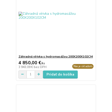
Záhradná vírivka s hydromasážou 200X200X102CM
4 850,00 €
/
ks
Nie je skladom
3 943,09 €
bez DPH
Pridať do košíka