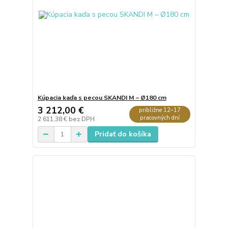
Kúpacia kaďa s pecou SKANDI M – Ø180 cm
3 212,00 €
približne 12–17
pracovných dní
2 611,38 €
bez DPH
Pridať do košíka