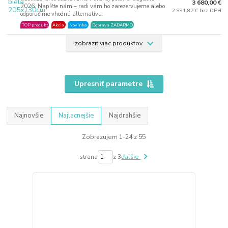
3 680,00 €
2026. Napíšte nám – radi vám ho zarezervujeme alebo
2 991,87 € bez DPH
odporučíme vhodnú alternatívu.
TOP produkt
Akcia
Novinka
Doprava ZADARMO
zobraziť viac produktov
Upresniť parametre
Najnovšie
Najlacnejšie
Najdrahšie
Zobrazujem 1-24 z 55
strana
z 3
ďalšie