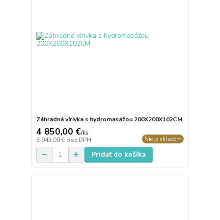
Záhradná vírivka s hydromasážou 200X200X102CM
4 850,00 €
/
ks
Nie je skladom
3 943,09 €
bez DPH
Pridať do košíka