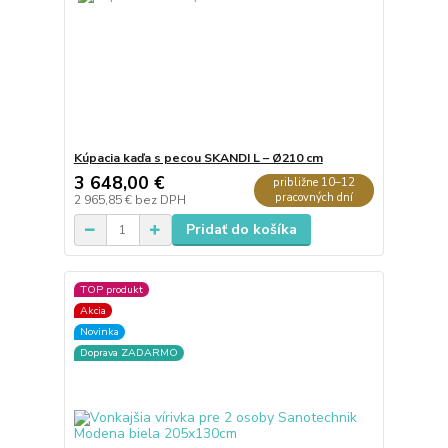
Kúpacia kaďa s pecou SKANDI L – Ø210 cm
3 648,00 €
približne 10–12
pracovných dní
2 965,85 €
bez DPH
Pridať do košíka
TOP produkt
Akcia
Novinka
Doprava ZADARMO