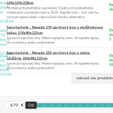
130x130x228cm
N
Produkt je momentálne vypredaný. Opätovné naskladnenie
ob
očakávame v priebehu marca 2026. Napíšte nám – radi vám ho
zarezervujeme alebo odporučíme vhodnú alternatívu.
Sanotechnik - Nevada 170 sprchový box s obdĺžnikovou
Sk
vaňou 170x85x223cm
do
Garancia najnižšej ceny: Máme najlepšiu cenu. Ak nájdete lepšiu,
2
dorovnáme ju alebo prekonáme!
Sanotechnik - Nevada 150 sprchový box s vaňou
Sk
obdĺžnik 150x85x223cm
do
Garancia najnižšej ceny: Máme najlepšiu cenu. Ak nájdete lepšiu,
3
dorovnáme ju alebo prekonáme!
zobraziť viac produkto
€
Od