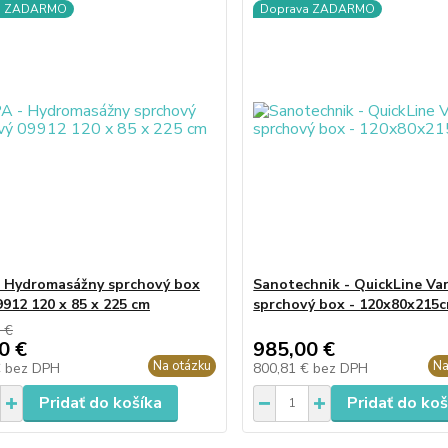
a ZADARMO
Doprava ZADARMO
 Hydromasážny sprchový box
Sanotechnik - QuickLine Vari
9912 120 x 85 x 225 cm
sprchový box - 120x80x215
 €
0 €
985,00 €
Na otázku
Na
€
bez DPH
800,81 €
bez DPH
Pridať do košíka
Pridať do koš