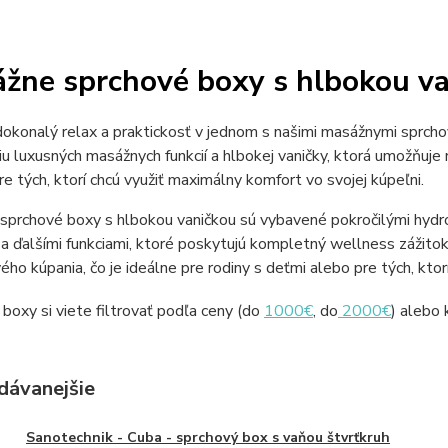
žne sprchové boxy s hlbokou van
okonalý relax a praktickosť v jednom s našimi masážnymi sprch
u luxusných masážnych funkcií a hlbokej vaničky, ktorá umožňuje 
re tých, ktorí chcú využiť maximálny komfort vo svojej kúpeľni.
sprchové boxy s hlbokou vaničkou sú vybavené pokročilými hydr
 a ďalšími funkciami, ktoré poskytujú kompletný wellness zážit
ho kúpania, čo je ideálne pre rodiny s deťmi alebo pre tých, ktorí
boxy si viete filtrovať podľa ceny (do
1000€
, do
2000€
) alebo
dávanejšie
Sanotechnik - Cuba - sprchový box s vaňou štvrťkruh