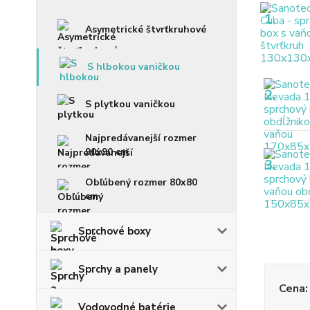
1.
Asymetrické štvrťkruhové
S hlbokou vaničkou
2.
S plytkou vaničkou
Najpredávanejší rozmer
90x90 cm
3.
Obľúbený rozmer 80x80
cm
Sprchové boxy
Sprchy a panely
Cena:
Vodovodné batérie