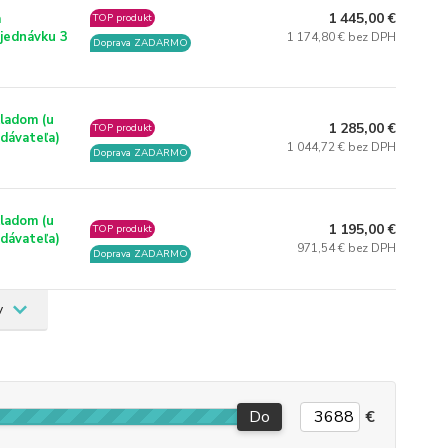
1 445,00 €
a
TOP produkt
jednávku 3
1 174,80 € bez DPH
Doprava ZADARMO
ladom (u
1 285,00 €
TOP produkt
dávateľa)
1 044,72 € bez DPH
Doprava ZADARMO
ladom (u
1 195,00 €
TOP produkt
dávateľa)
971,54 € bez DPH
Doprava ZADARMO
0
v
Do
€