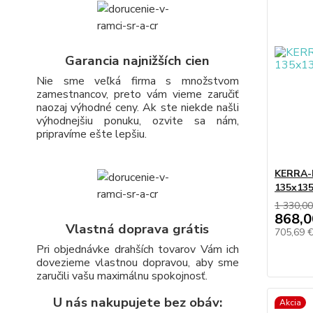
Garancia najnižších cien
Nie sme veľká firma s množstvom
zamestnancov, preto vám vieme zaručiť
naozaj výhodné ceny. Ak ste niekde našli
výhodnejšiu ponuku, ozvite sa nám,
pripravíme ešte lepšiu.
KERRA-P
135x13
1 330,00
868,0
Vlastná doprava grátis
705,69 
Pri objednávke drahších tovarov Vám ich
dovezieme vlastnou dopravou, aby sme
zaručili vašu maximálnu spokojnosť.
U nás nakupujete bez obáv:
Akcia