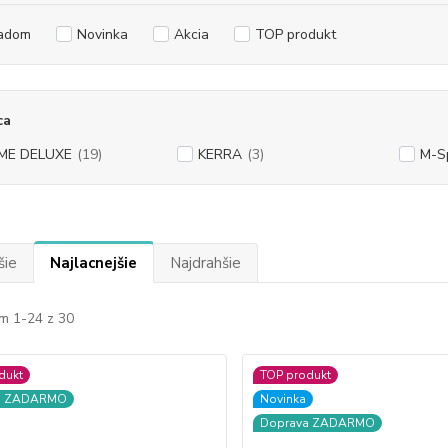
adom
Novinka
Akcia
TOP produkt
ca
ME DELUXE
(19)
KERRA
(3)
M-S
šie
Najlacnejšie
Najdrahšie
m 1-24 z 30
dukt
TOP produkt
a ZADARMO
Novinka
Doprava ZADARMO