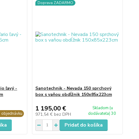
Doprava ZADARMO
o ľavý -
Sanotechnik - Nevada 150 sprchový
cm
box s vaňou obdĺžnik 150x85x223cm
1 195,00 €
Skladom (u
 objednávku
dodávateľa) 30
971,54 €
bez DPH
íka
Pridať do košíka