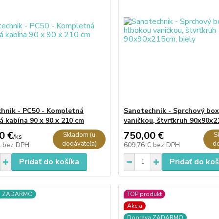
hnik - PC50 - Kompletná
Sanotechnik - Sprchový box
á kabína 90 x 90 x 210 cm
vaničkou, štvrťkruh 90x90x2
0 €
750,00 €
Skladom (u
S
/
ks
dodávateľa)
do
€
bez DPH
609,76 €
bez DPH
Pridať do košíka
Pridať do koš
a ZADARMO
TOP produkt
Akcia
Doprava ZADARMO