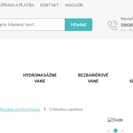
OPRAVA A PLATBA
KONTAKT
MAGAZÍN
Neviet
Hľadať
0908
Po - P
HYDROMASÁŽNE
BEZBARIÉROVÉ
VANE
VANE
S
asážne sprchové boxy
S hlbokou vaničkou