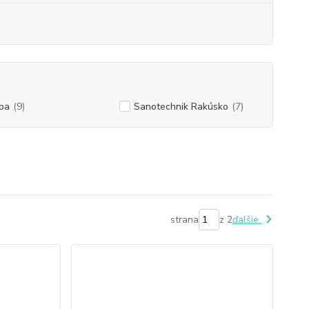
pa
(9)
Sanotechnik Rakúsko
(7)
strana
z 2
ďalšie