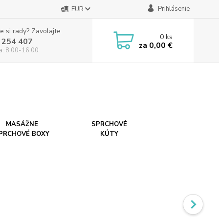
Prihlásenie
EUR
e si rady? Zavolajte.
0
ks
 254 407
za
0,00 €
ia: 8:00-16:00
MASÁŽNE
SPRCHOVÉ
PRCHOVÉ BOXY
KÚTY