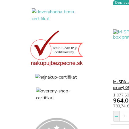
Doprav
M-SPA -
pravý 0
1 077,60
964,0
783,74 