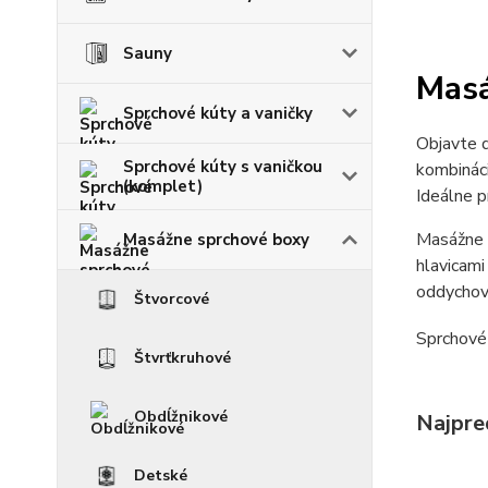
Sauny
Masá
Sprchové kúty a vaničky
Objavte d
Sprchové kúty s vaničkou
kombináci
(komplet)
Ideálne p
Masážne 
Masážne sprchové boxy
hlavicami
oddychové
Štvorcové
Sprchové 
Štvrťkruhové
Obdĺžnikové
Najpre
Detské