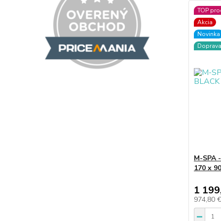
TOP pro
Akcia
Novinka
Doprav
M-SPA -
170 x 9
1 199
974,80 