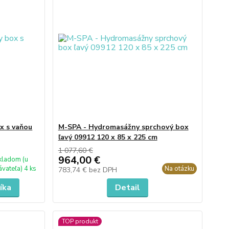
 s vaňou
M-SPA - Hydromasážny sprchový box
ľavý 09912 120 x 85 x 225 cm
1 077,60 €
964,00 €
kladom (u
vateľa) 4 ks
Na otázku
783,74 €
bez DPH
íka
Detail
TOP produkt