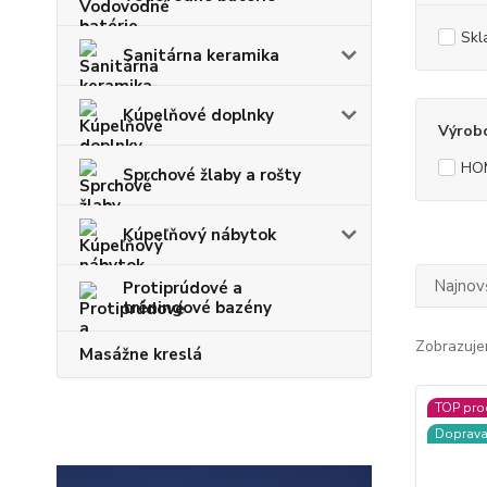
Skl
Sanitárna keramika
Kúpelňové doplnky
Výrob
HO
Sprchové žlaby a rošty
Kúpeľňový nábytok
Najnov
Protiprúdové a
tréningové bazény
Zobrazuje
Masážne kreslá
TOP pro
Doprav