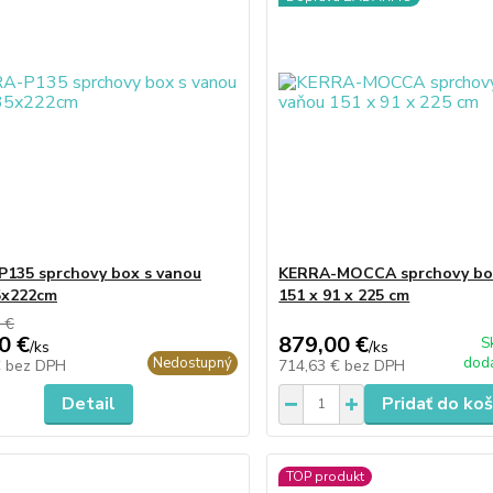
135 sprchovy box s vanou
KERRA-MOCCA sprchovy box
5x222cm
151 x 91 x 225 cm
 €
0 €
879,00 €
S
/
ks
/
ks
Nedostupný
dodá
€
bez DPH
714,63 €
bez DPH
Detail
Pridať do koš
TOP produkt