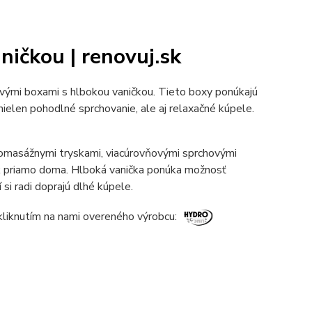
ičkou | renovuj.sk
ovými boxami s hlbokou vaničkou. Tieto boxy ponúkajú
nielen pohodlné sprchovanie, ale aj relaxačné kúpele.
omasážnymi tryskami, viacúrovňovými sprchovými
ok priamo doma. Hlboká vanička ponúka možnosť
 si radi doprajú dlhé kúpele.
 kliknutím na nami overeného výrobcu: