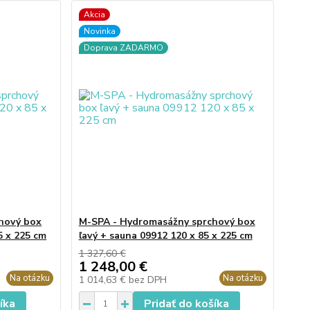
Akcia
Novinka
Doprava ZADARMO
hový box
M-SPA - Hydromasážny sprchový box
5 x 225 cm
ľavý + sauna 09912 120 x 85 x 225 cm
1 327,60 €
1 248,00 €
Na otázku
Na otázku
1 014,63 €
bez DPH
íka
Pridať do košíka