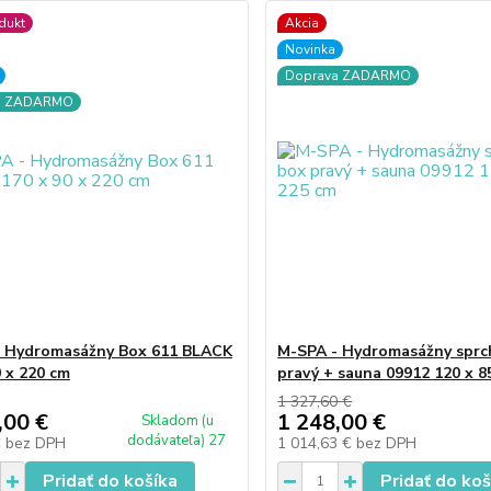
dukt
Akcia
Novinka
Doprava ZADARMO
a ZADARMO
 Hydromasážny Box 611 BLACK
M-SPA - Hydromasážny sprc
0 x 220 cm
pravý + sauna 09912 120 x 8
1 327,60 €
,00 €
1 248,00 €
Skladom (u
dodávateľa) 27
€
bez DPH
1 014,63 €
bez DPH
Pridať do košíka
Pridať do koš