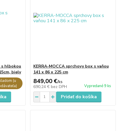
 s hlbokou
KERRA-MOCCA sprchovy box s vaňou
15cm, biely
141 x 86 x 225 cm
849,00 €
kladom (u
/
ks
dávateľa)
Vypredané 9 ks
690,24 €
bez DPH
íka
Pridať do košíka