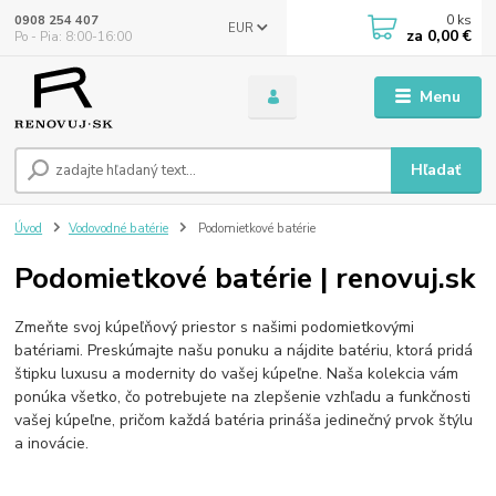
0
ks
0908 254 407
EUR
za
0,00 €
Po - Pia: 8:00-16:00
Menu
Hľadať
Úvod
Vodovodné batérie
Podomietkové batérie
Podomietkové batérie | renovuj.sk
Zmeňte svoj kúpeľňový priestor s našimi podomietkovými
batériami. Preskúmajte našu ponuku a nájdite batériu, ktorá pridá
štipku luxusu a modernity do vašej kúpeľne. Naša kolekcia vám
ponúka všetko, čo potrebujete na zlepšenie vzhľadu a funkčnosti
vašej kúpeľne, pričom každá batéria prináša jedinečný prvok štýlu
a inovácie.