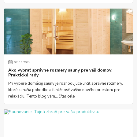
02
.
06
.
2024
Ako vybrať správne rozmery sauny pre váš domov:
Praktické rady
Pri výbere domácej sauny je rozhodujúce určiť správne rozmery,
ktoré zaručia pohodlie a funkčnosť vášho nového priestoru pre
relaxáciu. Tento blog vám...
čítať celé