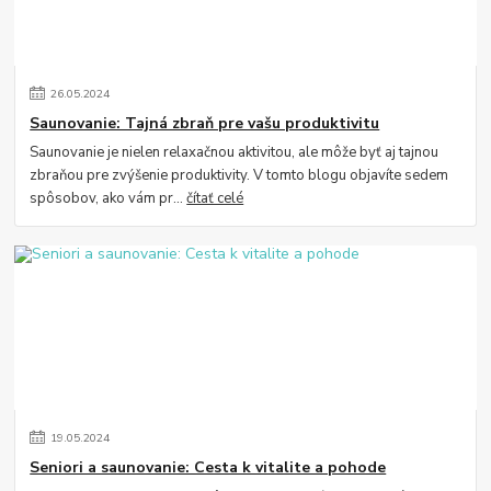
26
.
05
.
2024
Saunovanie: Tajná zbraň pre vašu produktivitu
Saunovanie je nielen relaxačnou aktivitou, ale môže byť aj tajnou
zbraňou pre zvýšenie produktivity. V tomto blogu objavíte sedem
spôsobov, ako vám pr...
čítať celé
19
.
05
.
2024
Seniori a saunovanie: Cesta k vitalite a pohode