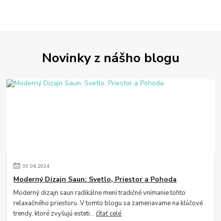
Novinky z nášho blogu
09
.
06
.
2024
Moderný Dizajn Saun: Svetlo, Priestor a Pohoda
Moderný dizajn saun radikálne mení tradičné vnímanie tohto
relaxačného priestoru. V tomto blogu sa zameriavame na kľúčové
trendy, ktoré zvyšujú esteti...
čítať celé