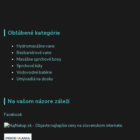
Obľúbené kategórie
Hydromasážne vane
Bezbariérové vane
Masážne sprchové boxy
Sprchové kúty
Vodovodné batérie
Umývadlá na dosku
Na vašom názore záleží
Facebook