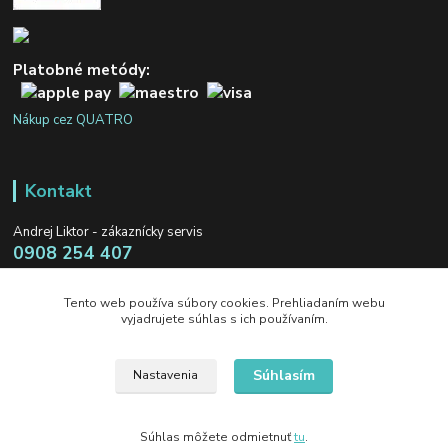
Platobné metódy:
Nákup cez QUATRO
Kontakt
Andrej Liktor - zákaznícky servis
0908 254 407
Po - Pia: 8:00-16:00
Tento web používa súbory cookies. Prehliadaním webu
info@renovuj.sk
vyjadrujete súhlas s ich používaním.
Súhlasím
Nastavenia
Súhlas môžete odmietnuť
tu
.