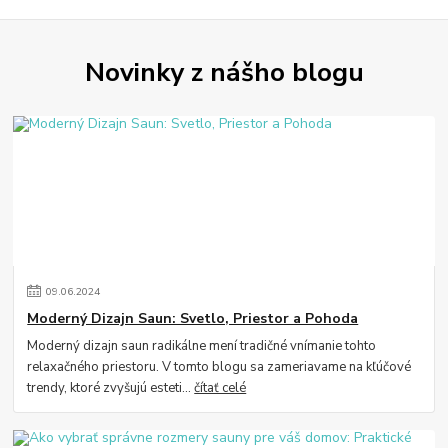
Novinky z nášho blogu
09
.
06
.
2024
Moderný Dizajn Saun: Svetlo, Priestor a Pohoda
Moderný dizajn saun radikálne mení tradičné vnímanie tohto
relaxačného priestoru. V tomto blogu sa zameriavame na kľúčové
trendy, ktoré zvyšujú esteti...
čítať celé