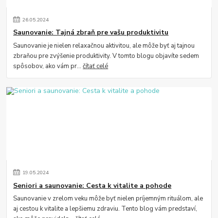
26
.
05
.
2024
Saunovanie: Tajná zbraň pre vašu produktivitu
Saunovanie je nielen relaxačnou aktivitou, ale môže byť aj tajnou
zbraňou pre zvýšenie produktivity. V tomto blogu objavíte sedem
spôsobov, ako vám pr...
čítať celé
19
.
05
.
2024
Seniori a saunovanie: Cesta k vitalite a pohode
Saunovanie v zrelom veku môže byť nielen príjemným rituálom, ale
aj cestou k vitalite a lepšiemu zdraviu. Tento blog vám predstaví,