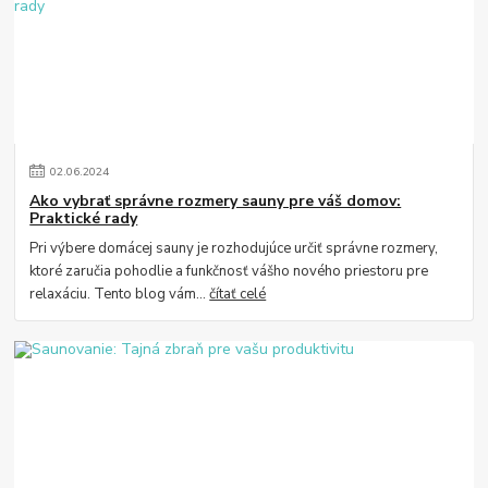
02
.
06
.
2024
Ako vybrať správne rozmery sauny pre váš domov:
Praktické rady
Pri výbere domácej sauny je rozhodujúce určiť správne rozmery,
ktoré zaručia pohodlie a funkčnosť vášho nového priestoru pre
relaxáciu. Tento blog vám...
čítať celé