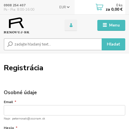
0
ks
0908 254 407
EUR
za
0,00 €
Po - Pia: 8:00-16:00
Menu
Hľadať
Registrácia
Osobné údaje
Email
*
Napr. peternovak@zoznam.sk
Heslo
*