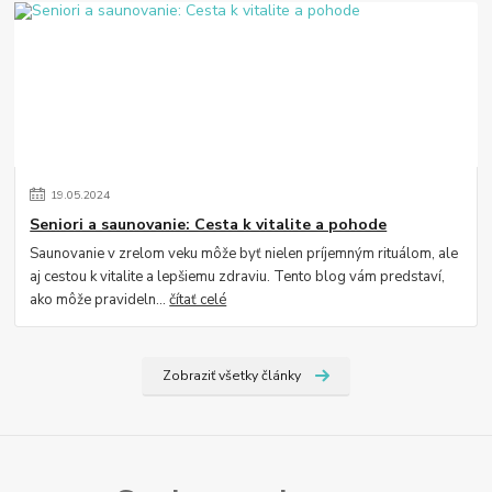
19
.
05
.
2024
Seniori a saunovanie: Cesta k vitalite a pohode
Saunovanie v zrelom veku môže byť nielen príjemným rituálom, ale
aj cestou k vitalite a lepšiemu zdraviu. Tento blog vám predstaví,
ako môže pravideln...
čítať celé
Zobraziť všetky články