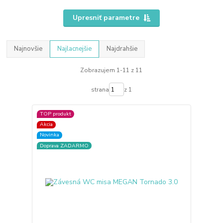
Upresniť parametre
Najnovšie
Najlacnejšie
Najdrahšie
Zobrazujem 1-11 z 11
strana
z 1
TOP produkt
Akcia
Novinka
Doprava ZADARMO