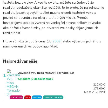
toaleta bez okrajov. A keď to uvidíte, môžete sa čudovať, že
rozdiel nedokážete okamžite rozlúštiť. Je to preto, že na odhalenie
rozdielu bezokrajových toaliet musíte otvoriť toaletné veko a
pozreť sa dovnútra na okraje toaletných misiek. Pretože
bezokrajová toaleta vyzerá na vonkajšej strane celkom rovnako
ako bežné závesné misy, po otvorení wc dosky objavujeme ich
rozdielnosť.
Filtrovať môžete podľa ceny (do
250€
) alebo výberom jedného z
nami overených výrobcov napríklad:
Najpredávanejšie
Závesná WC misa MEGAN Tornado 3.0
1.
Skladom (u dodávateľa) 9
210,00 €
175,00 €
142,28 € bez DPH
TOP produkt
Akcia
Novinka
Doprava ZADARMO