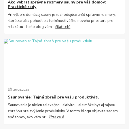
Ako vybrať správne rozmery sauny pre váš domov:
Praktické rady
Pri výbere domácej sauny je rozhodujúce určiť správne rozmery,
ktoré zaručia pohodlie a funkčnosť vášho nového priestoru pre
relaxáciu. Tento blog vám...
čítať celé
26
.
05
.
2024
Saunovanie: Tajná zbraň pre vašu produktivitu
Saunovanie je nielen relaxačnou aktivitou, ale môže byť aj tajnou
zbraňou pre zvýšenie produktivity. V tomto blogu objavíte sedem
spôsobov, ako vám pr...
čítať celé