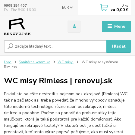
0
ks
0908 254 407
EUR
za
0,00 €
Po - Pia: 8:00-16:00
Menu
Hľadať
Úvod
Sanitárna keramika
WC misy
WC misy so systémom
Rimless
WC misy Rimless | renovuj.sk
Pokiaľ ste sa ešte nestretli s pojmom bez-okrajové (Rimless) WC,
tak na začiatok asi treba povedať, že mnoho výrobcov označuje
túto modernú technológiu rôzne napr: bezokrajové, rimless,
rimfree a podobne. Poďme sa ponoriť do problematiky tejto
maličkosti, ktorá je taká podstatná pre každú domácnosť. Ako
fungujú bezokrajové toalety? V skutočnosti je dosť ťažké si
predstaviť, keď tento výraz poprvé počujeme, ako musí vyzerať