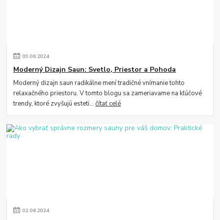
09
.
06
.
2024
Moderný Dizajn Saun: Svetlo, Priestor a Pohoda
Moderný dizajn saun radikálne mení tradičné vnímanie tohto
relaxačného priestoru. V tomto blogu sa zameriavame na kľúčové
trendy, ktoré zvyšujú esteti...
čítať celé
02
.
06
.
2024