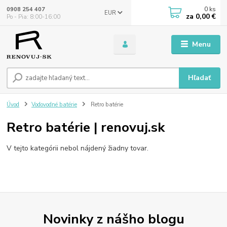
0
ks
0908 254 407
EUR
za
0,00 €
Po - Pia: 8:00-16:00
Menu
Hľadať
Úvod
Vodovodné batérie
Retro batérie
Retro batérie | renovuj.sk
V tejto kategórii nebol nájdený žiadny tovar.
Novinky z nášho blogu