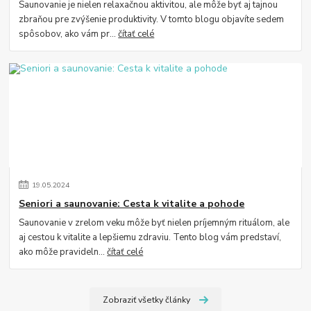
Saunovanie je nielen relaxačnou aktivitou, ale môže byť aj tajnou
zbraňou pre zvýšenie produktivity. V tomto blogu objavíte sedem
spôsobov, ako vám pr...
čítať celé
19
.
05
.
2024
Seniori a saunovanie: Cesta k vitalite a pohode
Saunovanie v zrelom veku môže byť nielen príjemným rituálom, ale
aj cestou k vitalite a lepšiemu zdraviu. Tento blog vám predstaví,
ako môže pravideln...
čítať celé
Zobraziť všetky články