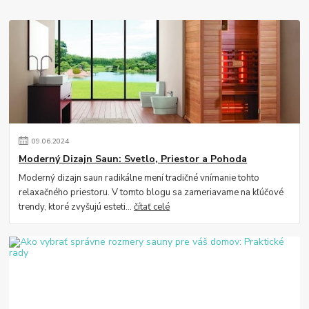
09
.
06
.
2024
Moderný Dizajn Saun: Svetlo, Priestor a Pohoda
Moderný dizajn saun radikálne mení tradičné vnímanie tohto
relaxačného priestoru. V tomto blogu sa zameriavame na kľúčové
trendy, ktoré zvyšujú esteti...
čítať celé