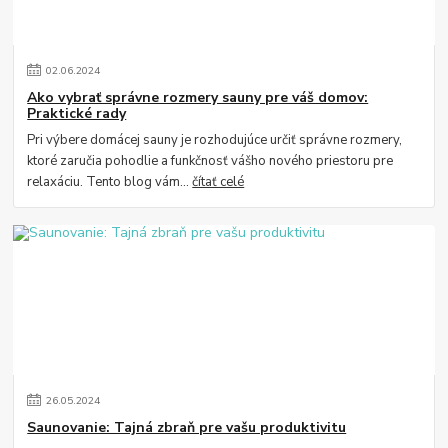
02
.
06
.
2024
Ako vybrať správne rozmery sauny pre váš domov:
Praktické rady
Pri výbere domácej sauny je rozhodujúce určiť správne rozmery,
ktoré zaručia pohodlie a funkčnosť vášho nového priestoru pre
relaxáciu. Tento blog vám...
čítať celé
26
.
05
.
2024
Saunovanie: Tajná zbraň pre vašu produktivitu