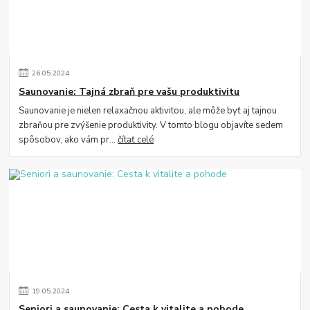
26
.
05
.
2024
Saunovanie: Tajná zbraň pre vašu produktivitu
Saunovanie je nielen relaxačnou aktivitou, ale môže byť aj tajnou
zbraňou pre zvýšenie produktivity. V tomto blogu objavíte sedem
spôsobov, ako vám pr...
čítať celé
19
.
05
.
2024
Seniori a saunovanie: Cesta k vitalite a pohode