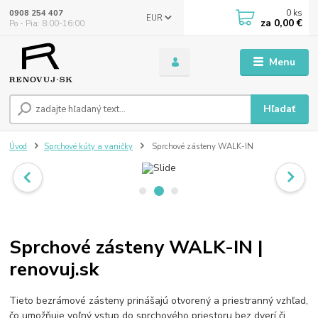
0
ks
0908 254 407
EUR
za
0,00 €
Po - Pia: 8:00-16:00
Menu
Hľadať
Úvod
Sprchové kúty a vaničky
Sprchové zásteny WALK-IN
Sprchové zásteny WALK-IN |
renovuj.sk
Tieto bezrámové zásteny prinášajú otvorený a priestranný vzhľad,
čo umožňuje voľný vstup do sprchového priestoru bez dverí či