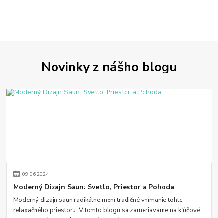
Novinky z nášho blogu
09
.
06
.
2024
Moderný Dizajn Saun: Svetlo, Priestor a Pohoda
Moderný dizajn saun radikálne mení tradičné vnímanie tohto
relaxačného priestoru. V tomto blogu sa zameriavame na kľúčové