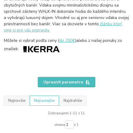
zbytočných bariér. Vďaka svojmu minimalistickému dizajnu sa
sprchové zásteny WALK-IN dokonale hodia do každého interiéru
a vytvárajú luxusný dojem. Vhodné su aj pre seniorov vďaka svojej
priestrannosti bez bariér. Viac sa dozviete v tomto
článku ktorí
sme si pre vás pripravily.
Môžete si vybrať podľa ceny (
do 250€
)alebo z našej ponuky zo
značiek:
Upresniť parametre
Najnovšie
Najlacnejšie
Najdrahšie
Zobrazujem 1-11 z 11
strana
z 1