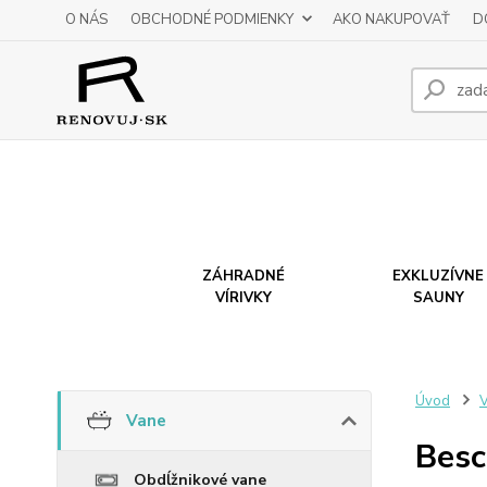
O NÁS
OBCHODNÉ PODMIENKY
AKO NAKUPOVAŤ
D
ZÁHRADNÉ
EXKLUZÍVNE
VÍRIVKY
SAUNY
Úvod
Vane
Besc
Obdĺžnikové vane