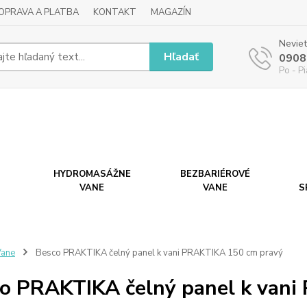
OPRAVA A PLATBA
KONTAKT
MAGAZÍN
Neviet
Hľadať
0908
Po - P
HYDROMASÁŽNE
BEZBARIÉROVÉ
VANE
VANE
S
Vane
Besco PRAKTIKA čelný panel k vani PRAKTIKA 150 cm pravý
o PRAKTIKA čelný panel k vani