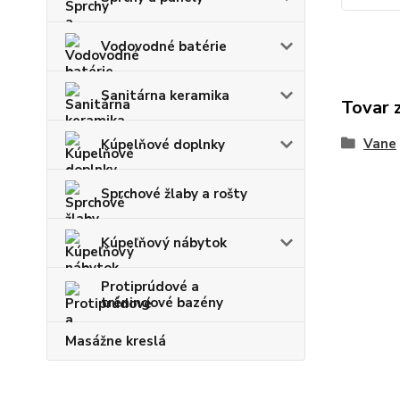
Vodovodné batérie
Sanitárna keramika
Tovar 
Vane
Kúpelňové doplnky
Sprchové žlaby a rošty
Kúpeľňový nábytok
Protiprúdové a
tréningové bazény
Masážne kreslá