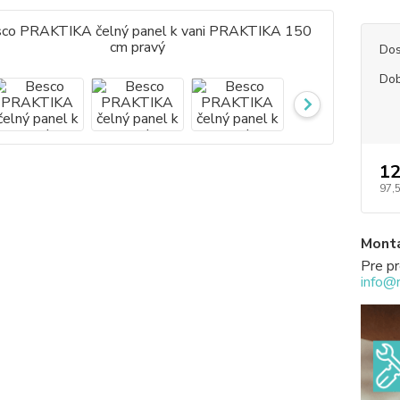
Dos
Dob
12
97,
Montá
Pre pr
info@r