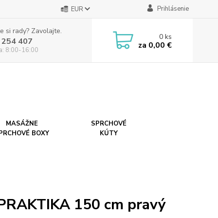
Prihlásenie
EUR
e si rady? Zavolajte.
0
ks
 254 407
za
0,00 €
ia: 8:00-16:00
MASÁŽNE
SPRCHOVÉ
PRCHOVÉ BOXY
KÚTY
 PRAKTIKA 150 cm pravý