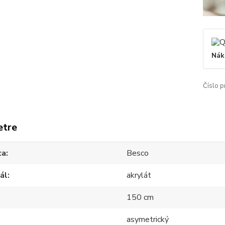
Nák
Číslo p
etre
ca
Besco
ál
akrylát
150 cm
asymetrický