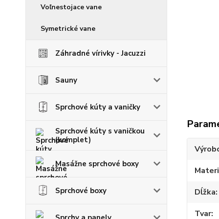
Voľnestojace vane
Symetrické vane
Záhradné vírivky - Jacuzzi
Sauny
Sprchové kúty a vaničky
Param
Sprchové kúty s vaničkou
(komplet)
Výrob
Masážne sprchové boxy
Materi
Sprchové boxy
Dĺžka
Tvar
Sprchy a panely