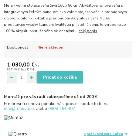
Mera - voľne stojaca vaňa ľavá 160 x 80 cm Akrylátová rohová vaňa s
integrovaným čelným panelom ako voľne stojaca vaňa, s prepadovým
otvorom. Sifón klik-klak s predpadom Akrylátová vaňa MERA
predstavuje vysoký štandard kvality za prijateľnú cenu. Je vyrobená zo
100 % akrylátu vystuženého sklenenými ...
celý popis
Dostupnosť
Nie je skladom
1 030,00 €
/
ks
837,40 €
bez DPH
Pridať do košíka
Montáž pre vás radi zabezpečíme už od 200 €.
Pre presnú cenovú ponuku nás, prosím, kontaktujte na
info@renovuj.sk
alebo
0908 254 407
Splátková kalkulačka