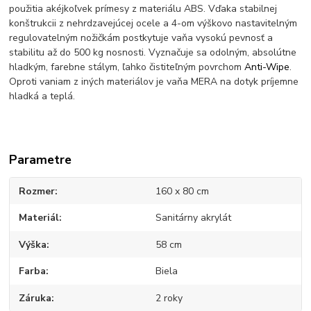
použitia akéjkoľvek prímesy z materiálu ABS. Vďaka stabilnej
konštrukcii z nehrdzavejúcej ocele a 4-om výškovo nastavitelným
regulovatelným nožičkám postkytuje vaňa vysokú pevnosť a
stabilitu až do 500 kg nosnosti. Vyznačuje sa odolným, absolútne
hladkým, farebne stálym, ľahko čistiteľným povrchom
Anti-Wipe
.
Oproti vaniam z iných materiálov je vaňa MERA na dotyk príjemne
hladká a teplá.
Parametre
Rozmer
160 x 80 cm
Materiál
Sanitárny akrylát
Výška
58 cm
Farba
Biela
Záruka
2 roky