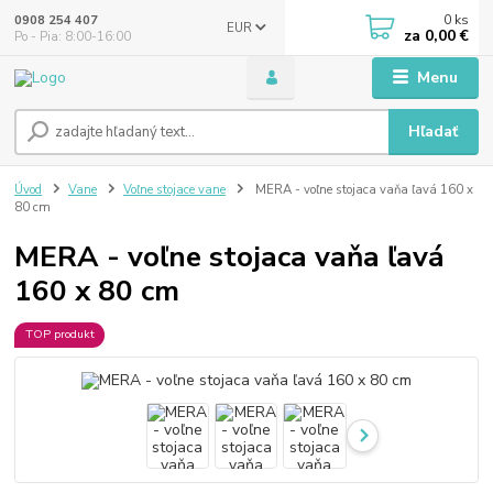
0
ks
0908 254 407
EUR
za
0,00 €
Po - Pia: 8:00-16:00
Menu
Hľadať
Úvod
Vane
Voľne stojace vane
MERA - voľne stojaca vaňa ľavá 160 x
80 cm
MERA - voľne stojaca vaňa ľavá
160 x 80 cm
TOP produkt