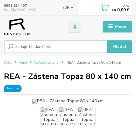
0
ks
0908 254 407
EUR
za
0,00 €
Po - Pia: 8:00-16:00
Menu
Hľadať
Úvod
Vane
Vaňové zásteny
REA - Zástena Topaz 80 x 140 cm
REA - Zástena Topaz 80 x 140 cm
Novinka