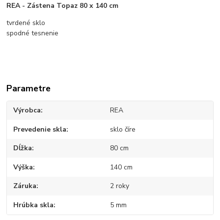
REA - Zástena Topaz 80 x 140 cm
tvrdené sklo
spodné tesnenie
Parametre
Výrobca
REA
Prevedenie skla
sklo číre
Dĺžka
80 cm
Výška
140 cm
Záruka
2 roky
Hrúbka skla
5 mm