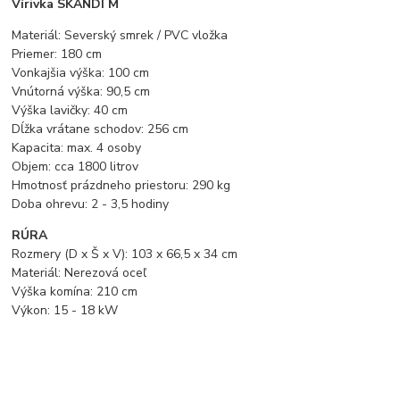
Vírivka SKANDI M
Materiál: Severský smrek / PVC vložka
Priemer: 180 cm
Vonkajšia výška: 100 cm
Vnútorná výška: 90,5 cm
Výška lavičky: 40 cm
Dĺžka vrátane schodov: 256 cm
Kapacita: max. 4 osoby
Objem: cca 1800 litrov
Hmotnosť prázdneho priestoru: 290 kg
Doba ohrevu: 2 - 3,5 hodiny
RÚRA
Rozmery (D x Š x V): 103 x 66,5 x 34 cm
Materiál: Nerezová oceľ
Výška komína: 210 cm
Výkon: 15 - 18 kW