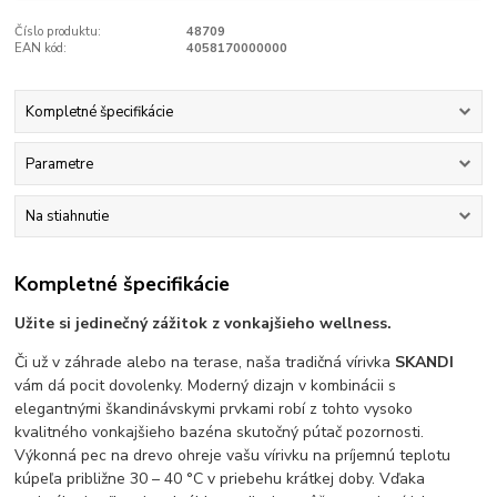
Číslo produktu:
48709
EAN kód:
4058170000000
Kompletné špecifikácie
Parametre
Na stiahnutie
Kompletné špecifikácie
Užite si jedinečný zážitok z vonkajšieho wellness.
Či už v záhrade alebo na terase, naša tradičná vírivka
SKANDI
vám dá pocit dovolenky. Moderný dizajn v kombinácii s
elegantnými škandinávskymi prvkami robí z tohto vysoko
kvalitného vonkajšieho bazéna skutočný pútač pozornosti.
Výkonná pec na drevo ohreje vašu vírivku na príjemnú teplotu
kúpeľa približne 30 – 40 °C v priebehu krátkej doby. Vďaka