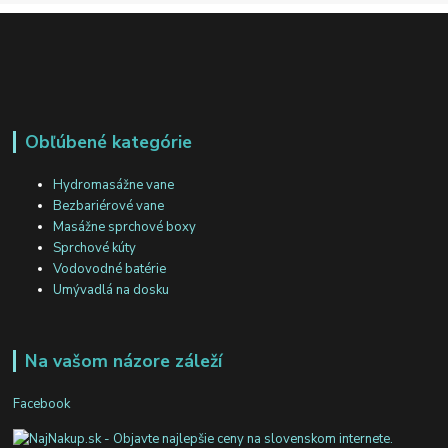
Obľúbené kategórie
Hydromasážne vane
Bezbariérové vane
Masážne sprchové boxy
Sprchové kúty
Vodovodné batérie
Umývadlá na dosku
Na vašom názore záleží
Facebook