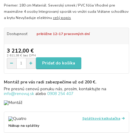
Priemer: 180 cm Materiál: Severský smrek / PVC fólia Vhodné pre
maximálne 4 osoby Integrovaný sporák vo vnútri suda Vrátane schodíkov
a krytu Nevyžaduje elektrinu
celý popis
Dostupnosť
približne 12–17 pracovných dní
3 212,00 €
2 611,38 €
bez DPH
Pridať do košíka
Montáž pre vás radi zabezpečíme už od 200 €.
Pre presnú cenovú ponuku nás, prosím, kontaktujte na
info@renovuj.sk
alebo
0908 254 407
Splátková kalkulačka
Nákup na splátky