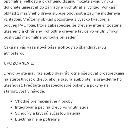
optimálnej veľkosti a okrúhlemu dizajnu môžete svoju vírivku
dokonale umiestniť do záhrady a vychutnať si výhľad. Vonkajší
obklad z masívneho dreva sľubuje odolnosť a zaujme moderným
vzhľadom. Vnútorný obklad pozostáva z vysoko kvalitnej a
odolnej PVC fólie, ktorá zabezpečuje, že drevený interiér zostane
utesnený a chránený. Pohodlné drevené lavice vo vnútri vírivky
poskytujú maximálne pohodlie pri sedení.
Čaká na vás vaša
nová oáza pohody
so škandinávskou
atmosférou.
UPOZORNENIE:
Drevo by ste mali raz alebo dvakrát ročne ošetrovať prostriedkami
na starostlivosť o drevo, ako je lazúra alebo olej, a pravidelne ho
utesňovať. Prečítajte si bezpečnostné pokyny a pokyny na
starostlivosť v návode.
Vhodné pre maximálne 4 osoby
Integrovaná pec na drevo vo vnútri suda
Schodíky a kryt sú súčasťou balenia
Elektrina nie je potrebná