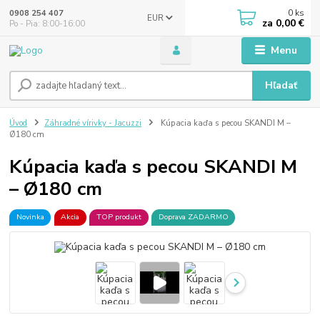
0
ks
0908 254 407
EUR
za
0,00 €
Po - Pia: 8:00-16:00
Menu
Hľadať
Úvod
Záhradné vírivky - Jacuzzi
Kúpacia kaďa s pecou SKANDI M –
Ø180 cm
Kúpacia kaďa s pecou SKANDI M
– Ø180 cm
Novinka
Akcia
TOP produkt
Doprava ZADARMO